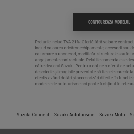
CONFIGUREAZA MODELUL
Prețurile includ TVA 21%. Ofertă fără valoare contractu
includ valoarea oricăror echipamente, accesorii sau dot
ca urmare a unor erori, modificări structurale sau în 
angajamente contractuale. Relațiile comerciale se desfă
către dealerul Suzuki. Pentru a obține o ofertă de actua
descrierile și imaginile prezentate să fie cele corecte
efectiv având dotări și accesorizări diferite, în funcți
modelele de autoturisme noi poate fi obținut în rețea
Suzuki Connect
Suzuki Autoturisme
Suzuki Moto
S