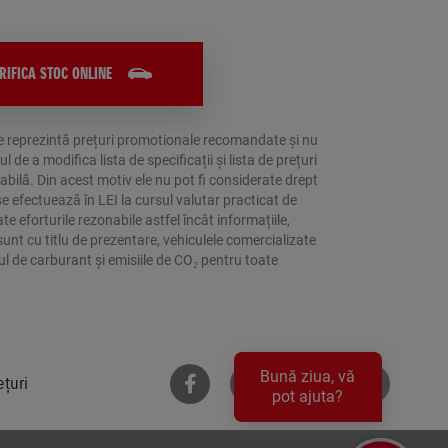
RIFICA STOC ONLINE
rile reprezintă prețuri promotionale recomandate și nu
 a modifica lista de specificații și lista de prețuri
bilă. Din acest motiv ele nu pot fi considerate drept
e efectuează în LEI la cursul valutar practicat de
e eforturile rezonabile astfel încât informațiile,
sunt cu titlu de prezentare, vehiculele comercializate
mul de carburant și emisiile de CO₂ pentru toate
Bună ziua, vă
ețuri
pot ajuta?