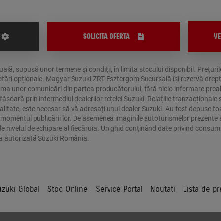
SOLICITA OFERTA
VE
ală, supusă unor termene și condiții, în limita stocului disponibil. Prețu
ări opționale. Magyar Suzuki ZRT Esztergom Sucursală își rezervă dreptul de
urma unor comunicări din partea producătorului, fără nicio informare preala
șoară prin intermediul dealerilor rețelei Suzuki. Relațiile tranzacționale s
litate, este necesar să vă adresați unui dealer Suzuki. Au fost depuse toat
 la momentul publicării lor. De asemenea imaginile autoturismelor prezente 
e de nivelul de echipare al fiecăruia. Un ghid conținând date privind consu
ua autorizată Suzuki România.
uzuki Global
Stoc Online
Service Portal
Noutati
Lista de pr